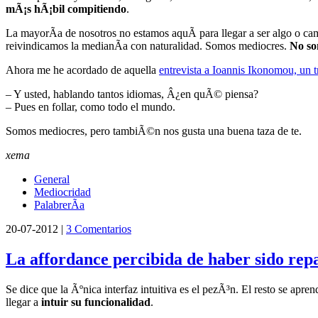
mÃ¡s hÃ¡bil compitiendo
.
La mayorÃ­a de nosotros no estamos aquÃ­ para llegar a ser algo o ca
reivindicamos la medianÃ­a con naturalidad. Somos mediocres.
No so
Ahora me he acordado de aquella
entrevista a Ioannis Ikonomou, un 
– Y usted, hablando tantos idiomas, Â¿en quÃ© piensa?
– Pues en follar, como todo el mundo.
Somos mediocres, pero tambiÃ©n nos gusta una buena taza de te.
xema
General
Mediocridad
PalabrerÃ­a
20-07-2012 |
3 Comentarios
La affordance percibida de haber sido rep
Se dice que la Ãºnica interfaz intuitiva es el pezÃ³n. El resto se apre
llegar a
intuir su funcionalidad
.