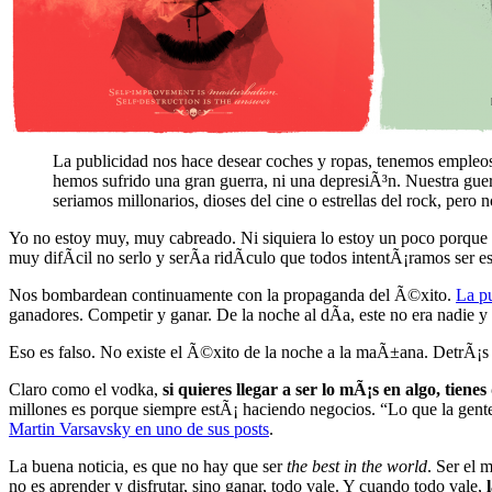
La publicidad nos hace desear coches y ropas, tenemos empleos
hemos sufrido una gran guerra, ni una depresiÃ³n. Nuestra guerr
seriamos millonarios, dioses del cine o estrellas del rock, pe
Yo no estoy muy, muy cabreado. Ni siquiera lo estoy un poco porqu
muy difÃ­cil no serlo y serÃ­a ridÃ­culo que todos intentÃ¡ramos ser est
Nos bombardean continuamente con la propaganda del Ã©xito.
La p
ganadores. Competir y ganar. De la noche al dÃ­a, este no era nadie y 
Eso es falso. No existe el Ã©xito de la noche a la maÃ±ana. DetrÃ¡
Claro como el vodka,
si quieres llegar a ser lo mÃ¡s en algo, tiene
millones es porque siempre estÃ¡ haciendo negocios. “Lo que la gente 
Martin Varsavsky en uno de sus posts
.
La buena noticia, es que no hay que ser
the best in the world
. Ser el 
no es aprender y disfrutar, sino ganar, todo vale. Y cuando todo vale,