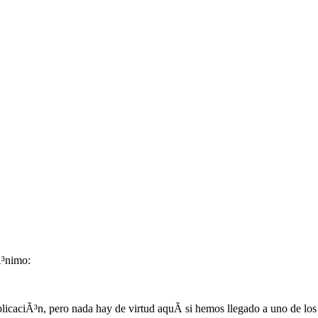
Ã³nimo:
licaciÃ³n, pero nada hay de virtud aquÃ­ si hemos llegado a uno de l