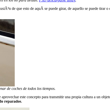
ms en los 60 para Braun.
PSD descargable aquÃ­
.
iÃ³n de que esto de aquÃ­ se puede girar, de aquello se puede tirar o 
enar de coches de todos los tiempos.
e aprovechar este concepto para transmitir una propia cultura a un obje
do reparados
.