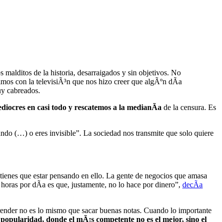
alditos de la historia, desarraigados y sin objetivos. No
cimos con la televisiÃ³n que nos hizo creer que algÃºn dÃ­a
uy cabreados.
diocres en casi todo y rescatemos a la medianÃ­a
de la censura. Es
do (…) o eres invisible”. La sociedad nos transmite que solo quiere
 tienes que estar pensando en ello. La gente de negocios que amasa
horas por dÃ­a es que, justamente, no lo hace por dinero”,
decÃ­a
prender no es lo mismo que sacar buenas notas. Cuando lo importante
 popularidad, donde el mÃ¡s competente no es el mejor, sino el