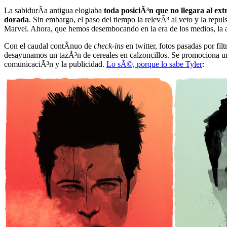
La sabidurÃ­a antigua elogiaba
toda posiciÃ³n que no llegara al ex
dorada
. Sin embargo, el paso del tiempo la relevÃ³ al veto y la repu
Marvel. Ahora, que hemos desembocando en la era de los medios, la as
Con el caudal contÃ­nuo de
check-ins
en twitter, fotos pasadas por fil
desayunamos un tazÃ³n de cereales en calzoncillos. Se promociona una
comunicaciÃ³n y la publicidad.
Lo sÃ©, porque lo sabe Tyler
: