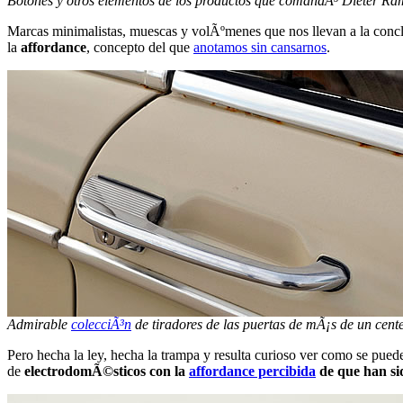
Botones y otros elementos de los productos que comandÃ³ Dieter Ra
Marcas minimalistas, muescas y volÃºmenes que nos llevan a la conclus
la
affordance
, concepto del que
anotamos sin cansarnos
.
Admirable
colecciÃ³n
de tiradores de las puertas de mÃ¡s de un cent
Pero hecha la ley, hecha la trampa y resulta curioso ver como se pued
de
electrodomÃ©sticos con la
affordance percibida
de que han si