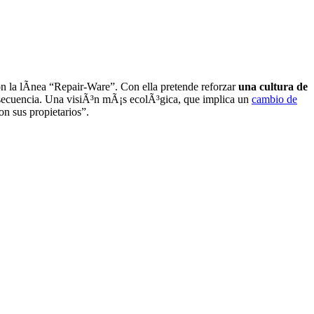
n la lÃ­nea “Repair-Ware”. Con ella pretende reforzar
una cultura de
onsecuencia. Una visiÃ³n mÃ¡s ecolÃ³gica, que implica un
cambio de
n sus propietarios”.