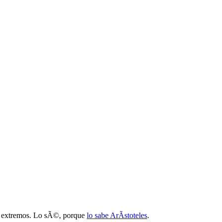
os extremos. Lo sÃ©, porque
lo sabe ArÃ­stoteles
.