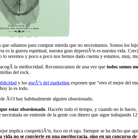
 que odiamos para comprar mierda que no necesitamos. Somos los hijos m
a es la guerra espiritual, nuestra gran depresiÃ³n es nuestra vida. Cre
ro no lo seremos y poco a poco nos hemos dado cuenta y estamos, muy, m
e acogÃ­ la mediocridad. Reconozcamos de una vez que
todos somos me
rellas del rock.
ublicidad
y los
gurÃºs del marketing
exponen que “eres el mejor del mun
hoy lo es todo.
s de Ã©l hay habitualmente alguien obsesionado.
s que estar obsesionado
. Hacerlo todo el tiempo, y cuando no lo haces,
necesitada no entiende de la gente con dinero que sigue trabajando 12 
mejor implica competiciÃ³n, foco en el ego. Siempre se ha dicho que a
la vida no se convierte en una meritocracia, sino en un concurso de