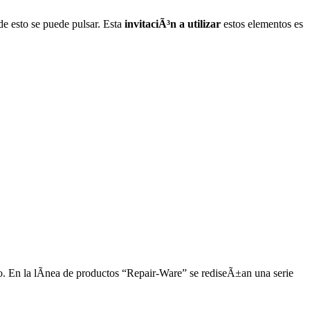
de esto se puede pulsar. Esta
invitaciÃ³n a utilizar
estos elementos es
to. En la lÃ­nea de productos “Repair-Ware” se rediseÃ±an una serie