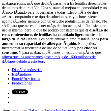
acabaron rosas, asÃ­ que decidÃ­ pasarme a las lentillas desechables
de un mes de duraciÃ³n. Una sustancial mejora en comodidad y un
Ãºnico lÃ­quido para gobernarlas a todas. Llevo mÃ¡s de diez
aÃ±os comprando este tipo de soluciones, cuyos botes vienen
acompaÃ±ados siempre con un estuche portalentillas de regalo. No
sÃ© para que necesito tener mÃ¡s de cincuenta, si al final siempre
uso el mismo, pero lo que he podido constatar es que
el diseÃ±o de
estos contenedores de lentillas ha cambiado ligeramente a lo
largo de la dÃ©cada
. Los portalentillas fueron resideÃ±ados
para
aumentar su capacidad de albergar lÃ­quido
. El objetivo,
incrementar la frecuencia de uso de soluciÃ³n
y por ende su
consumo
. Y para acabar, aquÃ­ tienes un estudio empÃ­rico que
afirma que los americanos gastan mÃ¡s de 1600 millones de
dÃ³lares debido a esto [en]
.
DiseÃ±o industrial
EstÃ¡ndares
FunciÃ³n y forma
Predicciones
Tema basado en
Naked
de
Joshua Beckman
para
Wordpress