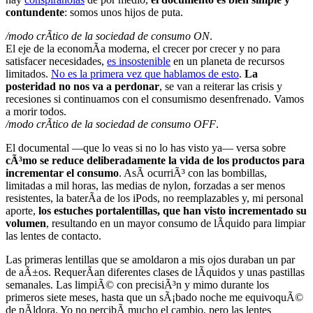
contundente
: somos unos hijos de puta.
/modo crÃ­tico de la sociedad de consumo ON
.
El eje de la economÃ­a moderna, el crecer por crecer y no para
satisfacer necesidades,
es insostenible
en un planeta de recursos
limitados.
No es la primera vez que hablamos de esto
.
La
posteridad no nos va a perdonar
, se van a reiterar las crisis y
recesiones si continuamos con el consumismo desenfrenado. Vamos
a morir todos.
/modo crÃ­tico de la sociedad de consumo OFF
.
El documental —que lo veas si no lo has visto ya— versa sobre
cÃ³mo se reduce deliberadamente la vida de los productos para
incrementar el consumo
. AsÃ­ ocurriÃ³ con las bombillas,
limitadas a mil horas, las medias de nylon, forzadas a ser menos
resistentes, la baterÃ­a de los iPods, no reemplazables y, mi personal
aporte,
los estuches portalentillas, que han visto incrementado su
volumen
, resultando en un mayor consumo de lÃ­quido para limpiar
las lentes de contacto.
Las primeras lentillas que se amoldaron a mis ojos duraban un par
de aÃ±os. RequerÃ­an diferentes clases de lÃ­quidos y unas pastillas
semanales. Las limpiÃ© con precisiÃ³n y mimo durante los
primeros siete meses, hasta que un sÃ¡bado noche me equivoquÃ©
de pÃ­ldora. Yo no percibÃ­ mucho el cambio, pero las lentes