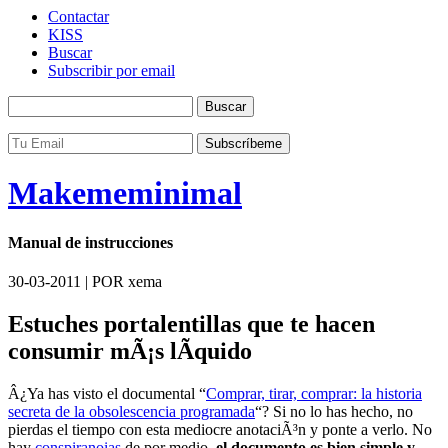
Contactar
KISS
Buscar
Subscribir por email
Makememinimal
Manual de instrucciones
30-03-2011 | POR xema
Estuches portalentillas que te hacen
consumir mÃ¡s lÃ­quido
Â¿Ya has visto el documental “
Comprar, tirar, comprar: la historia
secreta de la obsolescencia programada
“? Si no lo has hecho, no
pierdas el tiempo con esta mediocre anotaciÃ³n y ponte a verlo. No
hay
conspiranoias
de por medio,
el documento es bien simple y